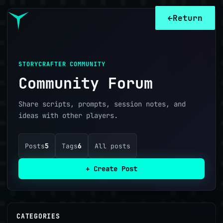
←
Return
STORYCRAFTER COMMUNITY
Community Forum
Share scripts, prompts, session notes, and
ideas with other players.
Posts
5
Tags
6
All posts
+ Create Post
CATEGORIES