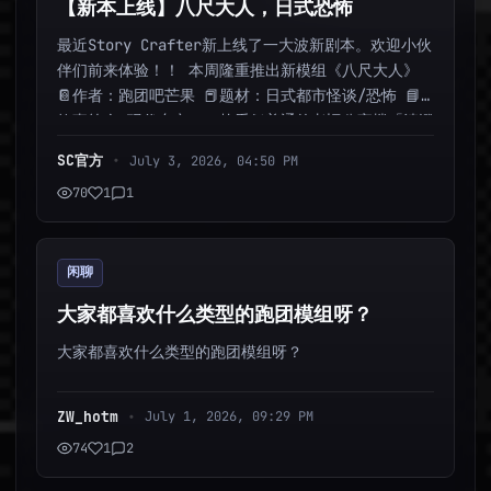
【新本上线】八尺大人，日式恐怖
最近Story Crafter新上线了一大波新剧本。欢迎小伙
伴们前来体验！！ 本周隆重推出新模组《八尺大人》
📔作者：跑团吧芒果 📕题材：日式都市怪谈/恐怖 📘
故事简介 现代东京，一栋看似普通的老旧公寓楼「清澄
台团地」 近五十年来，这...
SC官方
•
July 3, 2026, 04:50 PM
70
1
1
闲聊
大家都喜欢什么类型的跑团模组呀？
大家都喜欢什么类型的跑团模组呀？
ZW_hotm
•
July 1, 2026, 09:29 PM
74
1
2