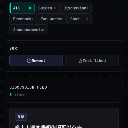
All
Guides
Discussion
Feedback
Fan Works
Chat
Announcements
SORT
Newest
Most liked
DISCUSSION FEED
5
items
反馈
多人人满的房间依旧可以点击